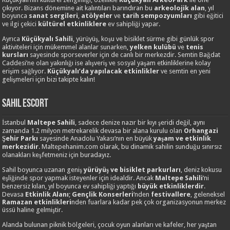
çıkıyor. Bizans dönemine ait kalıntıları barındıran bu
arkeolojik alan
, yıl
boyunca
sanat sergileri
,
atölyeler
ve
tarih sempozyumları
gibi eğitici
ve ilgi çekici
kültürel etkinliklere
ev sahipliği yapar.
Ayrıca
Küçükyalı Sahili
, yürüyüş, koşu ve bisiklet sürme gibi günlük spor
aktiviteleri için mükemmel alanlar sunarken,
yelken kulübü
ve
tenis
kursları
sayesinde sporseverler için de canlı bir merkezdir. Semtin Bağdat
Caddesi’ne olan yakınlığı ise alışveriş ve sosyal yaşam etkinliklerine kolay
erişim sağlıyor.
Küçükyalı’da yapılacak etkinlikler
ve semtin en yeni
gelişmeleri için bizi takipte kalın!
Sahil Escort
İstanbul
Maltepe Sahili
, sadece denize nazır bir kıyı şeridi değil, aynı
zamanda 1.2 milyon metrekarelik devasa bir alana kurulu olan
Orhangazi
Şehir Parkı
sayesinde Anadolu Yakası’nın en büyük
yaşam ve etkinlik
merkezidir
. Maltepehanim.com olarak, bu dinamik sahilin sunduğu sınırsız
olanakları keşfetmeniz için buradayız.
Sahil boyunca uzanan geniş
yürüyüş ve bisiklet parkurları
, deniz kokusu
eşliğinde spor yapmak isteyenler için idealdir. Ancak
Maltepe Sahili
‘ni
benzersiz kılan, yıl boyunca ev sahipliği yaptığı
büyük etkinliklerdir
.
Devasa
Etkinlik Alanı
;
Gençlik Konserleri
‘nden
festivallere
, geleneksel
Ramazan etkinlikleri
nden fuarlara kadar pek çok organizasyonun merkez
üssü haline gelmiştir.
Alanda bulunan piknik bölgeleri, çocuk oyun alanları ve kafeler, her yaştan