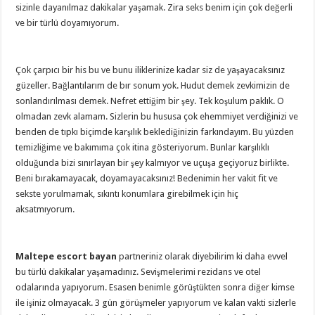
sizinle dayanılmaz dakikalar yaşamak. Zira seks benim için çok değerli
ve bir türlü doyamıyorum.
Çok çarpıcı bir his bu ve bunu iliklerinize kadar siz de yaşayacaksınız
güzeller. Bağlantılarım de bır sonum yok. Hudut demek zevkimizin de
sonlandırılması demek. Nefret ettiğim bir şey. Tek koşulum paklık. O
olmadan zevk alamam. Sizlerin bu hususa çok ehemmiyet verdiğinizi ve
benden de tıpkı biçimde karşılık beklediğinizin farkındayım. Bu yüzden
temizliğime ve bakımıma çok itina gösteriyorum. Bunlar karşılıklı
olduğunda bizi sınırlayan bir şey kalmıyor ve uçuşa geçiyoruz birlikte.
Beni bırakamayacak, doyamayacaksınız! Bedenimin her vakit fit ve
sekste yorulmamak, sıkıntı konumlara girebilmek için hiç
aksatmıyorum.
Maltepe escort bayan
partneriniz olarak diyebilirim ki daha evvel
bu türlü dakikalar yaşamadınız. Sevişmelerimi rezidans ve otel
odalarında yapıyorum. Esasen benimle görüştükten sonra diğer kimse
ile işiniz olmayacak. 3 gün görüşmeler yapıyorum ve kalan vakti sizlerle