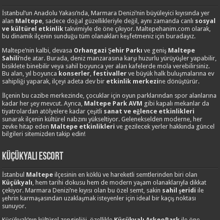
İstanbul’un Anadolu Yakası’nda, Marmara Denizi’nin büyüleyici kıyısında yer
alan
Maltepe
, sadece doğal güzellikleriyle değil, aynı zamanda canlı
sosyal
ve kültürel etkinlik
takvimiyle de öne çıkıyor. Maltepehanim.com olarak,
bu dinamik ilçenin sunduğu tüm olanakları keşfetmeniz için buradayız.
Maltepe’nin kalbi, devasa
Orhangazi Şehir Parkı
ve geniş
Maltepe
Sahili
‘nde atar. Burada, deniz manzarasına karşı huzurlu yürüyüşler yapabilir,
bisiklete binebilir veya sahil boyunca yer alan kafelerde mola verebilirsiniz.
Bu alan, yıl boyunca
konserler
,
festivaller
ve büyük halk buluşmalarına ev
sahipliği yaparak, ilçeyi adeta dev bir
etkinlik merkezi
ne dönüştürür.
İlçenin bu cazibe merkezinde, çocuklar için oyun parklarından spor alanlarına
kadar her şey mevcut. Ayrıca,
Maltepe Park AVM
gibi kapalı mekanlar da
tiyatrolardan atölyelere kadar çeşitli
sanat ve eğlence etkinlikleri
sunarak ilçenin kültürel nabzını yükseltiyor. Gelenekselden moderne, her
zevke hitap eden
Maltepe etkinlikleri
ve gezilecek yerler hakkında güncel
bilgileri sitemizden takip edin!
Küçükyalı Escort
İstanbul
Maltepe
ilçesinin en köklü ve hareketli semtlerinden biri olan
Küçükyalı
, hem tarihi dokusu hem de modern yaşam olanaklarıyla dikkat
çekiyor. Marmara Denizi’ne kıyısı olan bu özel semt, sakin
sahil şeridi
ile
şehrin karmaşasından uzaklaşmak isteyenler için ideal bir kaçış noktası
sunuyor.
Küçükyalı’nın kültürel zenginliği, özellikle
Küçükyalı ArkeoPark
ile öne