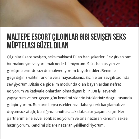
Maltepe Escort Çılgınlar Gibi Sevişen Seks
Müptelası Güzel Dilan
Çılgınlar üzere sevişen, seks makinesi Dilan ben şekerler. Sevişirken tam
bir makineyim ve yorulmak nedir bilmiyorum. Seks hastasıyım ve
görüşmelerimde sizi de mahvediyorum beyefendiler. Benimle
geçirdiğiniz vaktin farkına varamayacaksınız. Sizinle bir sevgili tadında
sevişiyorum. Bitsin de gidelim modunda olan bayanlardan nefret
ediyorum ve katiyetle onlardan olmadığımı bilin. Bu işi severek
yapıyorum ve her geçen gün kendimi sizlerin istekleriniz doğrultusunda
geliştiriyorum. Bunların hepsi isteklerinizi daha yeterli karşılamak ve
doyumsuz ateşli, benliğinizi unutturacak dakikalar yaşamak için. Her
partnerimle ile evvel sohbet ediyorum ve ona nazaran kendimi sekse
hazırlıyorum. Kendimi sizlere nazaran şekillendiriyorum.